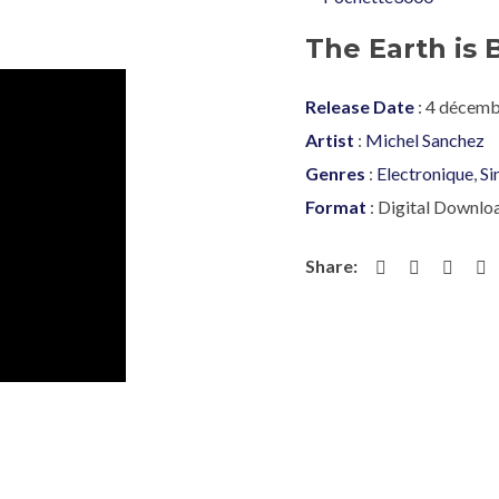
The Earth is 
Release Date
: 4 décem
Artist
:
Michel Sanchez
Genres
:
Electronique
,
Si
Format
: Digital Downlo