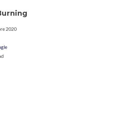
Burning
bre 2020
ngle
ad