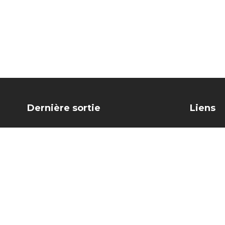
Dernière sortie
Liens
Accueil
Musique
Bio
Partitions
Newslette
Contact